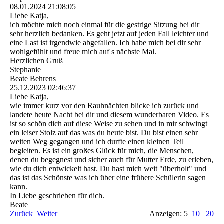
08.01.2024
21:08:05
Liebe Katja,
ich möchte mich noch einmal für die gestrige Sitzung bei dir
sehr herzlich bedanken. Es geht jetzt auf jeden Fall leichter und
eine Last ist irgendwie abgefallen. Ich habe mich bei dir sehr
wohlgefühlt und freue mich auf s nächste Mal.
Herzlichen Gruß
Stephanie
Beate Behrens
25.12.2023
02:46:37
Liebe Katja,
wie immer kurz vor den Rauhnächten blicke ich zurück und
landete heute Nacht bei dir und diesem wunderbaren Video. Es
ist so schön dich auf diese Weise zu sehen und in mir schwingt
ein leiser Stolz auf das was du heute bist. Du bist einen sehr
weiten Weg gegangen und ich durfte einen kleinen Teil
begleiten. Es ist ein großes Glück für mich, die Menschen,
denen du begegnest und sicher auch für Mutter Erde, zu erleben,
wie du dich entwickelt hast. Du hast mich weit "überholt" und
das ist das Schönste was ich über eine frühere Schülerin sagen
kann.
In Liebe geschrieben für dich.
Beate
Zurück
Weiter
Anzeigen: 5
10
20