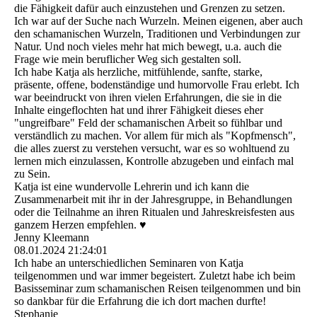
die Fähigkeit dafür auch einzustehen und Grenzen zu setzen.
Ich war auf der Suche nach Wurzeln. Meinen eigenen, aber auch
den schamanischen Wurzeln, Traditionen und Verbindungen zur
Natur. Und noch vieles mehr hat mich bewegt, u.a. auch die
Frage wie mein beruflicher Weg sich gestalten soll.
Ich habe Katja als herzliche, mitfühlende, sanfte, starke,
präsente, offene, bodenständige und humorvolle Frau erlebt. Ich
war beeindruckt von ihren vielen Erfahrungen, die sie in die
Inhalte eingeflochten hat und ihrer Fähigkeit dieses eher
"ungreifbare" Feld der schamanischen Arbeit so fühlbar und
verständlich zu machen. Vor allem für mich als "Kopfmensch",
die alles zuerst zu verstehen versucht, war es so wohltuend zu
lernen mich einzulassen, Kontrolle abzugeben und einfach mal
zu Sein.
Katja ist eine wundervolle Lehrerin und ich kann die
Zusammenarbeit mit ihr in der Jahresgruppe, in Behandlungen
oder die Teilnahme an ihren Ritualen und Jahreskreisfesten aus
ganzem Herzen empfehlen. ♥️
Jenny Kleemann
08.01.2024
21:24:01
Ich habe an unterschiedlichen Seminaren von Katja
teilgenommen und war immer begeistert. Zuletzt habe ich beim
Basisseminar zum schamanischen Reisen teilgenommen und bin
so dankbar für die Erfahrung die ich dort machen durfte!
Stephanie