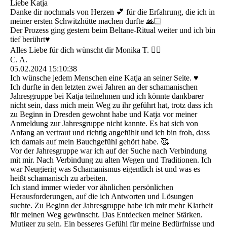
Liebe Katja
Danke dir nochmals von Herzen 💕 für die Erfahrung, die ich in
meiner ersten Schwitzhütte machen durfte 🙏🏻
Der Prozess ging gestern beim Beltane-Ritual weiter und ich bin
tief berührt♥️
Alles Liebe für dich wünscht dir Monika T. 🙋‍♀️
C. A.
05.02.2024
15:10:38
Ich wünsche jedem Menschen eine Katja an seiner Seite. ♥️
Ich durfte in den letzten zwei Jahren an der schamanischen
Jahresgruppe bei Katja teilnehmen und ich könnte dankbarer
nicht sein, dass mich mein Weg zu ihr geführt hat, trotz dass ich
zu Beginn in Dresden gewohnt habe und Katja vor meiner
Anmeldung zur Jahresgruppe nicht kannte. Es hat sich von
Anfang an vertraut und richtig angefühlt und ich bin froh, dass
ich damals auf mein Bauchgefühl gehört habe. 🥰
Vor der Jahresgruppe war ich auf der Suche nach Verbindung
mit mir. Nach Verbindung zu alten Wegen und Traditionen. Ich
war Neugierig was Schamanismus eigentlich ist und was es
heißt schamanisch zu arbeiten.
Ich stand immer wieder vor ähnlichen persönlichen
Herausforderungen, auf die ich Antworten und Lösungen
suchte. Zu Beginn der Jahresgruppe habe ich mir mehr Klarheit
für meinen Weg gewünscht. Das Entdecken meiner Stärken.
Mutiger zu sein. Ein besseres Gefühl für meine Bedürfnisse und